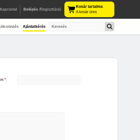
Kosár tartalma
Kapcsolat
Belépés
/Regisztráció
A kosár üres
kölcsönzés
Ajánlatkérés
ám
*
: