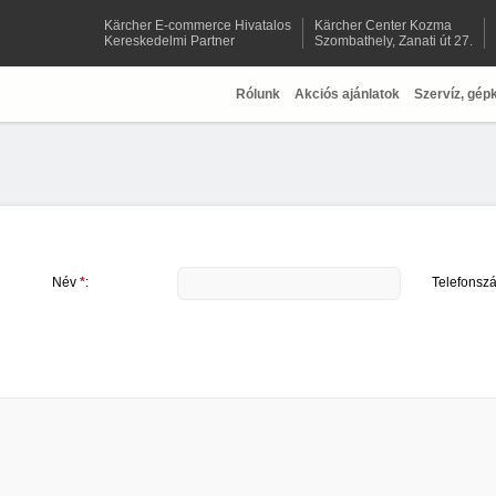
Kärcher E-commerce Hivatalos
Kärcher Center Kozma
Kereskedelmi Partner
Szombathely, Zanati út 27.
Rólunk
Akciós ajánlatok
Szervíz, gép
Név
*
:
Telefonsz