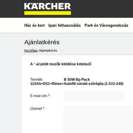
Ház és kert
Ipari felhasználás
Park és Városgondozás
Ajánlatkérés
Kezdőlap
/Ajánlatkérés
A
*
-al jelölt mezők kitöltése kötelező
Termék
:
B 50W Bp Pack
115Ah+D51+Rinse+Autofill súroló-szívógép (1.533-248)
E-mail cím
*
:
Üzenet
*
: