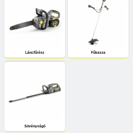
Láncfűrész
Fűkasza
Sövényvágó