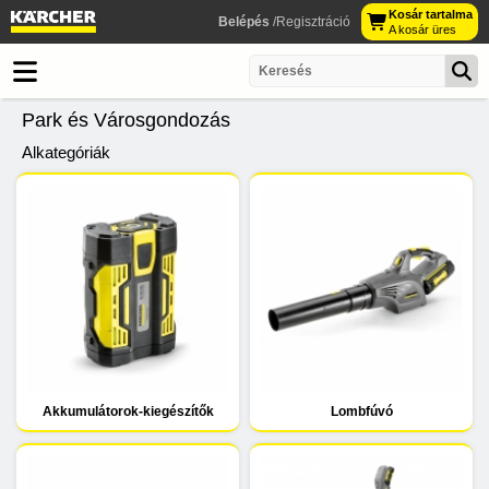
Kosár tartalma
Belépés
/Regisztráció
A kosár üres
Park és Városgondozás
Alkategóriák
Akkumulátorok-kiegészítők
Lombfúvó