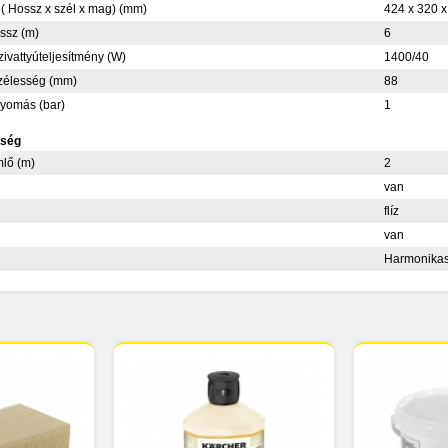
( Hossz x szél x mag) (mm)
424 x 320 x
ssz (m)
6
zivattyúteljesítmény (W)
1400/40
élesség (mm)
88
yomás (bar)
1
tség
mlő (m)
2
van
flíz
van
Harmonika