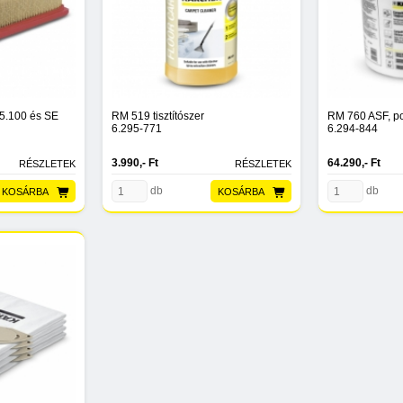
5.100 és SE
RM 519 tisztítószer
RM 760 ASF, po
6.295-771
6.294-844
3.990,- Ft
64.290,- Ft
RÉSZLETEK
RÉSZLETEK
db
db
KOSÁRBA
KOSÁRBA