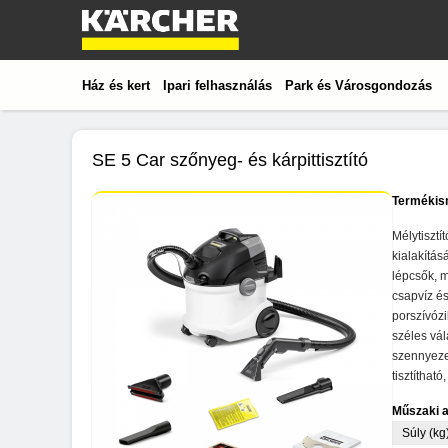
Ház és kert
Ipari felhasználás
Park és Városgondozás
SE 5 Car szőnyeg- és kárpittisztító
Termékis
Mélytisztí
kialakítás
lépcsők, m
csapvíz és
porszívózi
széles vál
szennyezet
tisztíthat
Műszaki 
Súly (kg