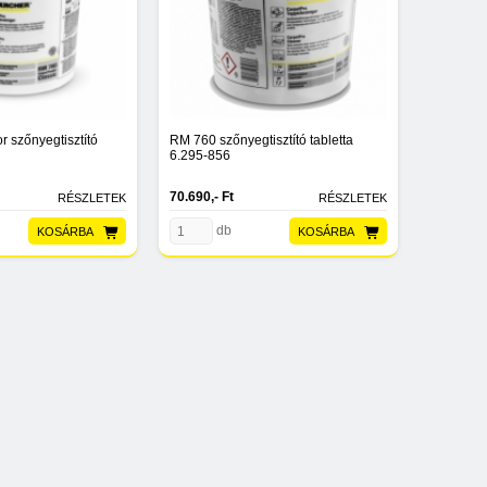
r szőnyegtisztító
RM 760 szőnyegtisztító tabletta
6.295-856
70.690,- Ft
RÉSZLETEK
RÉSZLETEK
db
KOSÁRBA
KOSÁRBA