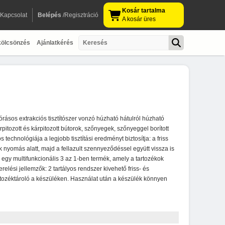
Kosár tartalma
Kapcsolat
Belépés
/Regisztráció
A kosár üres
kölcsönzés
Ajánlatkérés
órásos extrakciós tisztítószer vonzó húzható hátulról húzható
árpitozott és kárpitozott bútorok, szőnyegek, szőnyeggel borított
 technológiája a legjobb tisztítási eredményt biztosítja: a friss
 nyomás alatt, majd a fellazult szennyeződéssel együtt vissza is
5 egy multifunkcionális 3 az 1-ben termék, amely a tartozékok
elési jellemzők: 2 tartályos rendszer kivehető friss- és
artozéktároló a készüléken. Használat után a készülék könnyen