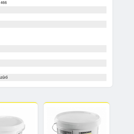
 466
szűrő