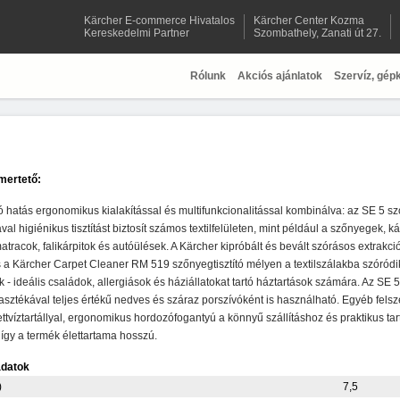
Kärcher E-commerce Hivatalos
Kärcher Center Kozma
Kereskedelmi Partner
Szombathely, Zanati út 27.
Rólunk
Akciós ajánlatok
Szervíz, gép
mertető:
tó hatás ergonomikus kialakítással és multifunkcionalitással kombinálva: az SE 5 sz
ával higiénikus tisztítást biztosít számos textilfelületen, mint például a szőnyegek, k
atracok, falikárpitok és autóülések. A Kärcher kipróbált és bevált szórásos extrakciós
 a Kärcher Carpet Cleaner RM 519 szőnyegtisztító mélyen a textilszálakba szóródik
k - ideális családok, allergiások és háziállatokat tartó háztartások számára. Az SE 
asztékával teljes értékű nedves és száraz porszívóként is használható. Egyéb felszer
tvíztartállyal, ergonomikus hordozófogantyú a könnyű szállításhoz és praktikus t
ó, így a termék élettartama hosszú.
adatok
)
7,5