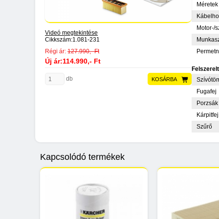
Méretek 
Kábelho
Motor-/s
Videó megtekintése
Cikkszám:
1.081-231
Munkasz
Régi ár:
127.990,- Ft
Permetn
Új ár:114.990,- Ft
Felszerel
db
KOSÁRBA
Szívótö
Fugafej
Porzsák
Kárpitfej
Szűrő
Kapcsolódó termékek