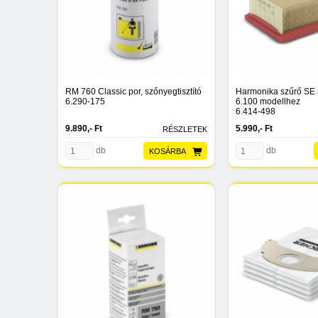
RM 760 Classic por, szőnyegtisztító
Harmonika szűrő SE 
6.290-175
6.100 modellhez
6.414-498
9.890,- Ft
5.990,- Ft
RÉSZLETEK
db
db
KOSÁRBA