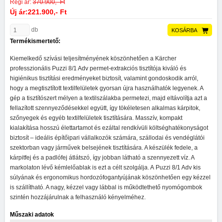
Régi ár:
370.900,- Ft
Új ár:221.900,- Ft
db
KOSÁRBA
Termékismertető:
Kiemelkedő szívási teljesítményének köszönhetően a Kärcher
professzionális
Puzzi
8/1 Adv permet-extrakciós tisztítója kiváló és
higiénikus tisztítási eredményeket biztosít, valamint gondoskodik arról,
hogy a megtisztított textilfelületek gyorsan újra használhatók legyenek. A
gép a tisztítószert mélyen a textilszálakba permetezi, majd eltávolítja azt a
fellazított szennyeződésekkel együtt, így tökéletesen alkalmas kárpitok,
szőnyegek és egyéb textilfelületek tisztítására. Masszív, kompakt
kialakítása hosszú élettartamot és ezáltal rendkívüli költséghatékonyságot
biztosít – ideális építőipari vállalkozók számára, szállodai és vendéglátói
szektorban vagy járművek belsejének tisztítására. A készülék fedele, a
kárpitfej és a padlófej átlátszó, így jobban látható a szennyezett víz. A
markolaton lévő kémlelőablak is ezt a célt szolgálja. A
Puzzi
8/1 Adv kis
súlyának és ergonomikus hordozófogantyújának köszönhetően egy kézzel
is szállítható. A nagy, kézzel vagy lábbal is működtethető nyomógombok
szintén hozzájárulnak a felhasználó kényelméhez.
Műszaki adatok