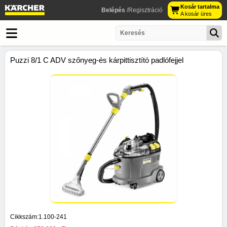
Kosár tartalma
Belépés
/Regisztráció
A kosár üres
Puzzi 8/1 C ADV szőnyeg-és kárpittisztító padlófejjel
Cikkszám:
1.100-241