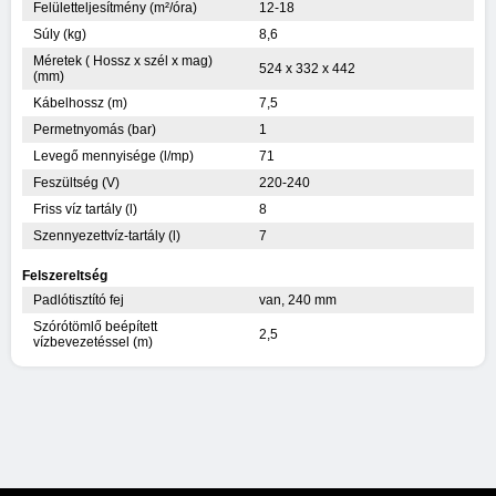
Felületteljesítmény (m²/óra)
12-18
Súly (kg)
8,6
Méretek ( Hossz x szél x mag)
524 x 332 x 442
(mm)
Kábelhossz (m)
7,5
Permetnyomás (bar)
1
Levegő mennyisége (l/mp)
71
Feszültség (V)
220-240
Friss víz tartály (l)
8
Szennyezettvíz-tartály (l)
7
Felszereltség
Padlótisztító fej
van, 240 mm
Szórótömlő beépített
2,5
vízbevezetéssel (m)