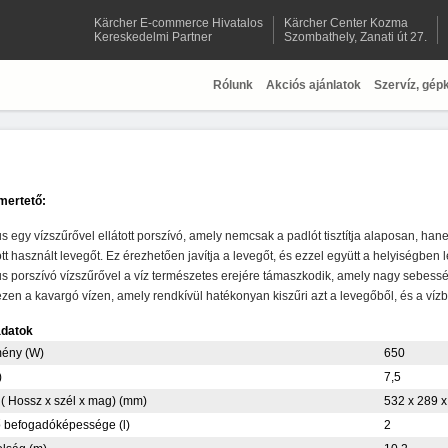
Kärcher E-commerce Hivatalos
Kärcher Center Kozma
Kereskedelmi Partner
Szombathely, Zanati út 27.
Rólunk
Akciós ajánlatok
Szervíz, gép
mertető:
s egy vízszűrővel ellátott porszívó, amely nemcsak a padlót tisztítja alaposan, hane
ott használt levegőt. Ez érezhetően javítja a levegőt, és ezzel együtt a helyiségbe
s porszívó vízszűrővel a víz természetes erejére támaszkodik, amely nagy sebesség
zen a kavargó vízen, amely rendkívül hatékonyan kiszűri azt a levegőből, és a vízben
adatok
mény (W)
650
)
7,5
( Hossz x szél x mag) (mm)
532 x 289 x
ő befogadóképessége (l)
2