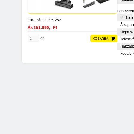
Hatótáv
Felszerel
Parkolóá
Cikkszám:
1.195-252
Átkapcso
Ár:151.990,- Ft
Hepa sz
db
KOSÁRBA
Teleszk
Habzásg
Fugafej 