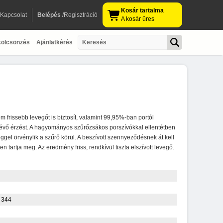
Kosár tartalma
Kapcsolat
Belépés
/Regisztráció
A kosár üres
kölcsönzés
Ajánlatkérés
m frissebb levegőt is biztosít, valamint 99,95%-ban portól
n lévő érzést. A hagyományos szűrőzsákos porszívókkal ellentétben
gel örvénylik a szűrő körül. A beszívott szennyeződésnek át kell
 tartja meg. Az eredmény friss, rendkívül tiszta elszívott levegő.
 344