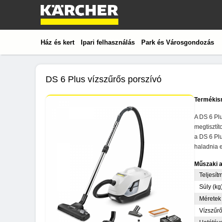
Ház és kert
Ipari felhasználás
Park és Városgondozás
DS 6 Plus vízszűrős porszívó
Termékis
A DS 6 Plu
megtisztít
a DS 6 Plu
haladnia e
Műszaki 
Teljesít
Súly (kg
Méretek 
Vízszűr