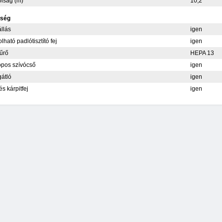
olság (m)
10,2
tség
llás
igen
lható padlótisztító fej
igen
űrő
HEPA 13
ópos szívócső
igen
átló
igen
és kárpitfej
igen