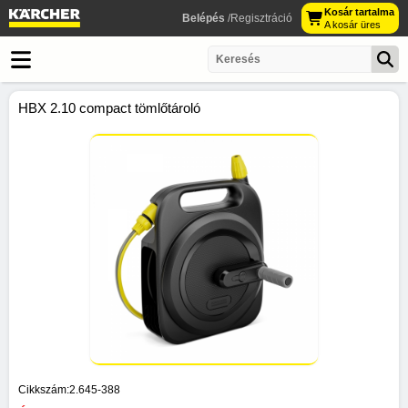
Kosár tartalma
Belépés
/Regisztráció
A kosár üres
HBX 2.10 compact tömlőtároló
Cikkszám:
2.645-388