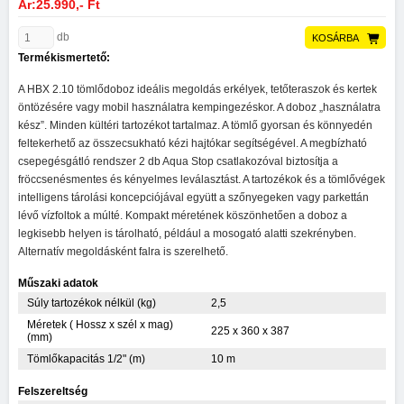
Ár:25.990,- Ft
db
KOSÁRBA
Termékismertető:
A HBX 2.10 tömlődoboz ideális megoldás erkélyek, tetőteraszok és kertek
öntözésére vagy mobil használatra kempingezéskor. A doboz „használatra
kész”. Minden kültéri tartozékot tartalmaz. A tömlő gyorsan és könnyedén
feltekerhető az összecsukható kézi hajtókar segítségével. A megbízható
csepegésgátló rendszer 2 db Aqua Stop csatlakozóval biztosítja a
fröccsenésmentes és kényelmes leválasztást. A tartozékok és a tömlővégek
intelligens tárolási koncepciójával együtt a szőnyegeken vagy parkettán
lévő vízfoltok a múlté. Kompakt méretének köszönhetően a doboz a
legkisebb helyen is tárolható, például a mosogató alatti szekrényben.
Alternatív megoldásként falra is szerelhető.
Műszaki adatok
Súly tartozékok nélkül (kg)
2,5
Méretek ( Hossz x szél x mag)
225 x 360 x 387
(mm)
Tömlőkapacitás 1/2" (m)
10 m
Felszereltség