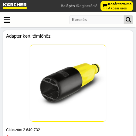
Kosár tartalma
Belépés
/Regisztráció
A kosár üres
Adapter kerti tömlőhöz
Cikkszám:
2.640-732