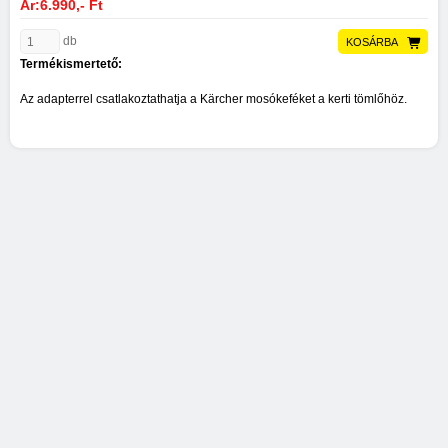
Ár:6.990,- Ft
db
KOSÁRBA
Termékismertető:
Az adapterrel csatlakoztathatja a Kärcher mosókeféket a kerti tömlőhöz.