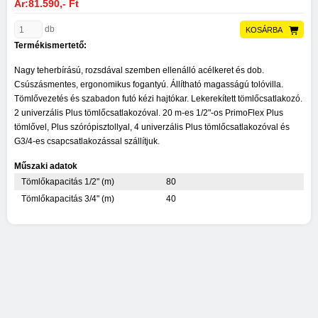
Ár:81.590,- Ft
db
KOSÁRBA
Termékismertető:
Nagy teherbírású, rozsdával szemben ellenálló acélkeret és dob.
Csúszásmentes, ergonomikus fogantyú. Állítható magasságú tolóvilla.
Tömlővezetés és szabadon futó kézi hajtókar. Lekerekített tömlőcsatlakozó.
2 univerzális Plus tömlőcsatlakozóval. 20 m-es 1/2"-os PrimoFlex Plus
tömlővel, Plus szórópisztollyal, 4 univerzális Plus tömlőcsatlakozóval és
G3/4-es csapcsatlakozással szállítjuk.
Műszaki adatok
Tömlőkapacitás 1/2" (m)
80
Tömlőkapacitás 3/4" (m)
40