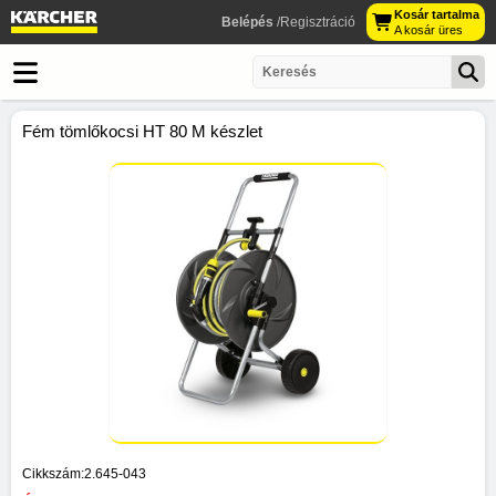
Kosár tartalma
Belépés
/Regisztráció
A kosár üres
Fém tömlőkocsi HT 80 M készlet
Cikkszám:
2.645-043