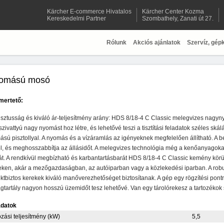
Kärcher E-commerce Hivatalos
Kärcher Center Kozma
Kereskedelmi Partner
Szombathely, Zanati út 27.
Rólunk
Akciós ajánlatok
Szervíz, gép
yomású mosó
mertető:
ztusság és kiváló ár-teljesítmény arány: HDS 8/18-4 C Classic melegvizes nagynyo
szivattyú nagy nyomást hoz létre, és lehetővé teszi a tisztítási feladatok széles ská
ú pisztollyal. A nyomás és a vízáramlás az igényeknek megfelelően állítható. A be
ól, és meghosszabbítja az állásidőt. A melegvizes technológia még a kenőanyagokat i
át. A rendkívül megbízható és karbantartásbarát HDS 8/18-4 C Classic kemény körü
eken, akár a mezőgazdaságban, az autóiparban vagy a közlekedési iparban. A robu
ktbiztos kerekek kiváló manőverezhetőséget biztosítanak. A gép egy rögzítési pont
tartály nagyon hosszú üzemidőt tesz lehetővé. Van egy tárolórekesz a tartozékok
adatok
zási teljesítmény (kW)
5,5