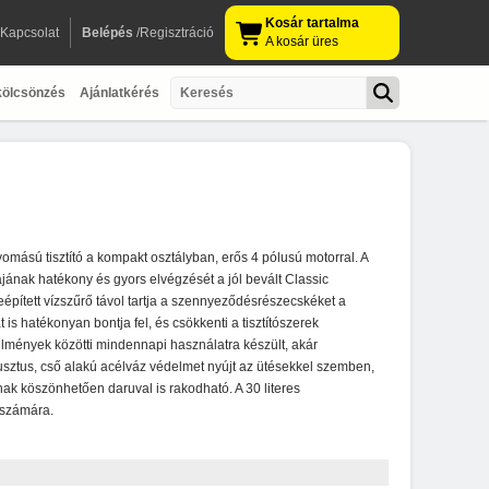
Kosár tartalma
Kapcsolat
Belépés
/Regisztráció
A kosár üres
kölcsönzés
Ajánlatkérés
mású tisztító a kompakt osztályban, erős 4 pólusú motorral. A
lájának hatékony és gyors elvégzését a jól bevált Classic
épített vízszűrő távol tartja a szennyeződésrészecskéket a
s hatékonyan bontja fel, és csökkenti a tisztítószerek
lmények közötti mindennapi használatra készült, akár
sztus, cső alakú acélváz védelmet nyújt az ütésekkel szemben,
nak köszönhetően daruval is rakodható. A 30 literes
 számára.