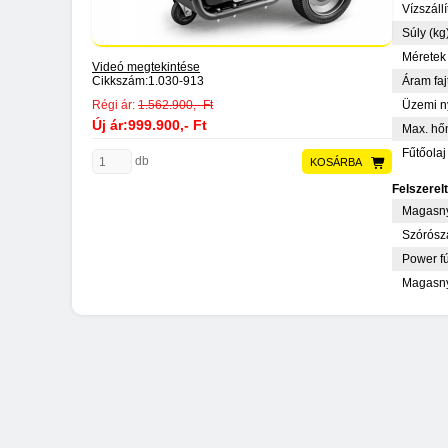
Vízszállí
Súly (kg
Méretek 
Videó megtekintése
Cikkszám:
1.030-913
Áram faj
Régi ár:
1.562.900,- Ft
Üzemi n
Új ár:999.900,- Ft
Max. hő
Fűtőolaj
db
KOSÁRBA
Felszerel
Magasny
Szórósz
Power f
Magasn