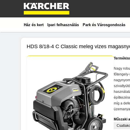
Ház és kert
Ipari felhasználás
Park és Városgondozás
HDS 8/18-4 C Classic meleg vizes magasn
Termékis
Nagy robus
főtengely-
nagynyomás
szivattyút
használat
építkezés
míg a defe
üzemanyag
Műszaki 
Csatlako