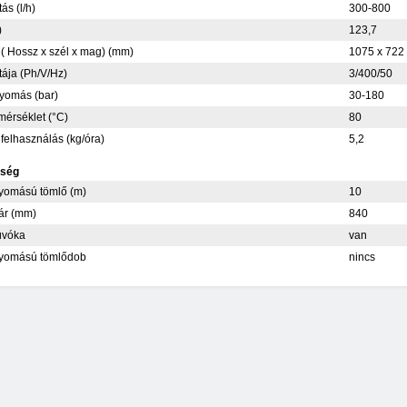
tás (l/h)
300-800
)
123,7
( Hossz x szél x mag) (mm)
1075 x 722
tája (Ph/V/Hz)
3/400/50
yomás (bar)
30-180
mérséklet (°C)
80
 felhasználás (kg/óra)
5,2
tség
omású tömlő (m)
10
ár (mm)
840
úvóka
van
yomású tömlődob
nincs