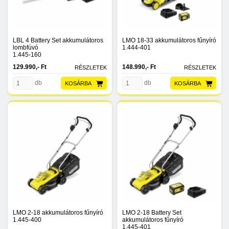
LBL 4 Battery Set akkumulátoros
LMO 18-33 akkumulátoros fűnyíró
lombfúvó
1.444-401
1.445-160
129.990,- Ft
148.990,- Ft
RÉSZLETEK
RÉSZLETEK
db
db
KOSÁRBA
KOSÁRBA
LMO 2-18 akkumulátoros fűnyíró
LMO 2-18 Battery Set
1.445-400
akkumulátoros fűnyíró
1.445-401