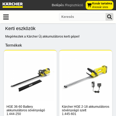
Kosár tartalma
Belépés
/Regisztráció
A kosár üres
Kerti eszközök
Megérkeztek a Kärcher Új akkumulátoros kerti gépei!
Termékek
HGE 36-60 Battery
Kärcher HGE 2-18 akkumulátoros
akkumulátoros sövényvágó
sövényvágó szett
1.444-250
1.445-601