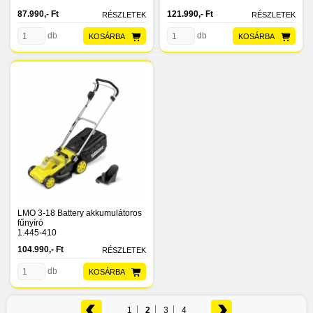
87.990,- Ft
121.990,- Ft
RÉSZLETEK
RÉSZLETEK
db
db
KOSÁRBA
KOSÁRBA
LMO 3-18 Battery akkumulátoros
fűnyíró
1.445-410
104.990,- Ft
RÉSZLETEK
db
KOSÁRBA
1
2
3
4