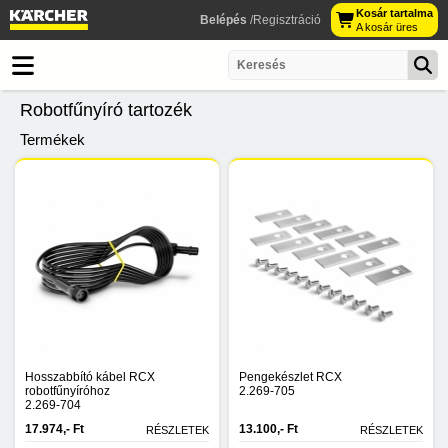
Kosár tartalma
Belépés
/Regisztráció
A kosár üres
Robotfűnyíró tartozék
Termékek
Hosszabbító kábel RCX
Pengekészlet RCX
robotfűnyíróhoz
2.269-705
2.269-704
17.974,- Ft
13.100,- Ft
RÉSZLETEK
RÉSZLETEK